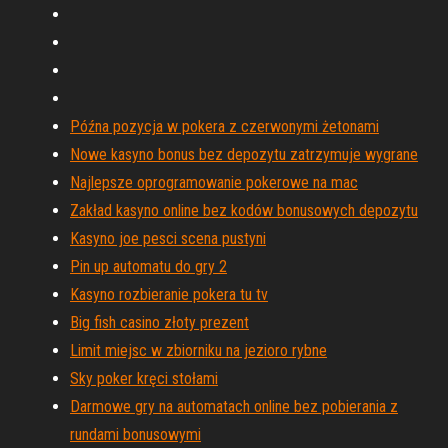
Późna pozycja w pokera z czerwonymi żetonami
Nowe kasyno bonus bez depozytu zatrzymuje wygrane
Najlepsze oprogramowanie pokerowe na mac
Zakład kasyno online bez kodów bonusowych depozytu
Kasyno joe pesci scena pustyni
Pin up automatu do gry 2
Kasyno rozbieranie pokera tu tv
Big fish casino złoty prezent
Limit miejsc w zbiorniku na jezioro rybne
Sky poker kręci stołami
Darmowe gry na automatach online bez pobierania z
rundami bonusowymi