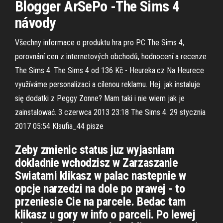
Blogger ArSePo -The Sims 4
návody
Všechny informace o produktu hra pro PC The Sims 4,
porovnání cen z internetových obchodů, hodnocení a recenze
The Sims 4. The Sims 4 od 136 Kč - Heureka.cz Na Heurece
využíváme personalizaci a cílenou reklamu. Hej. jak instaluje
się dodatki z Peggy Zonne? Mam taki i nie wiem jak je
zainstalować. 3 czerwca 2013 23:18 The Sims 4. 29 stycznia
2017 05:54 Klsufia_44 pisze
Zeby zmienic status juz wyjasniam
dokladnie wchodzisz w Zarzaszanie
Swiatami klikasz w palac nastepnie w
opcje narzedzi na dole po prawej - to
przeniesie Cie na parcele. Bedac tam
klikasz u gory w info o parceli. Po lewej