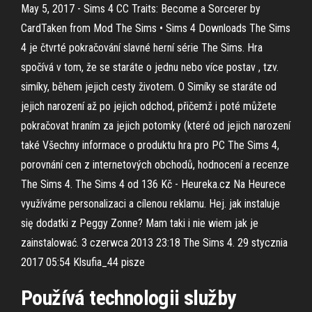
May 5, 2017 - Sims 4 CC Traits: Become a Sorcerer by
CardTaken from Mod The Sims • Sims 4 Downloads The Sims
4 je čtvrté pokračování slavné herní série The Sims. Hra
spočívá v tom, že se staráte o jednu nebo více postav , tzv.
simíky, během jejich cesty životem. O Simíky se staráte od
jejich narození až po jejich odchod, přičemž i poté můžete
pokračovat hraním za jejich potomky (které od jejich narození
také Všechny informace o produktu hra pro PC The Sims 4,
porovnání cen z internetových obchodů, hodnocení a recenze
The Sims 4. The Sims 4 od 136 Kč - Heureka.cz Na Heurece
využíváme personalizaci a cílenou reklamu. Hej. jak instaluje
się dodatki z Peggy Zonne? Mam taki i nie wiem jak je
zainstalować. 3 czerwca 2013 23:18 The Sims 4. 29 stycznia
2017 05:54 Klsufia_44 pisze
Používá technologii služby