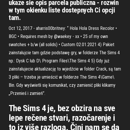
ukaze sie opis parcela publiczna - rozwin
w tym okienku liste dostepnych Ci opcji
tam.
Oct 12, 2017 - aharris00britney: “ Hola Hola Dress Recolor •
BGC • Requires mesh by @waekey - xx • 25 of my own
swatches + b/w (all solids) • Custom 02.01.2021 4) Pakiet
zainstalujcie tam gdzie podstawę gry, w folderze The Sims 4
np.: Dysk C lub D\ Program Files\The Sims 4 5) Gdy już
zainstalujecie aktualizację to wjedźcie w folder Crack, są tam
3 pliki – trzeba je umieścić w folderze The Sims 4\Game\
Bin. Gdy wyświetli się komunikat, czy zamienić pliki klikamy
„Przenieś i zamień”.
The Sims 4 je, bez obzira na sve
lepe rečene stvari, razočarenje i
to iz više razloga. Čini nam se da