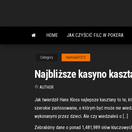
Skip
to
the
content
HOME
JAK CZYŚCIĆ FILC W POKERA
Category
Hantula47272
Najbliższe kasyno kasz
By
AUTHOR
Jak twierdził Hans Kloss najlepsze kasztany to te, 
szerokie zastosowanie, o którym być może nie wiedz
wykonanymi przez dzieci. Ale czy wiedziałeś o […]
Zebraliśmy dane o ponad 1,481,989 słów kluczowych