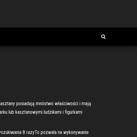
e kasztany posiadają mnóstwo właściwości i mają
ku lub kasztanowymi ludzikami i figurkami
wyszukiwania 8 razyTo pozwala na wykonywanie