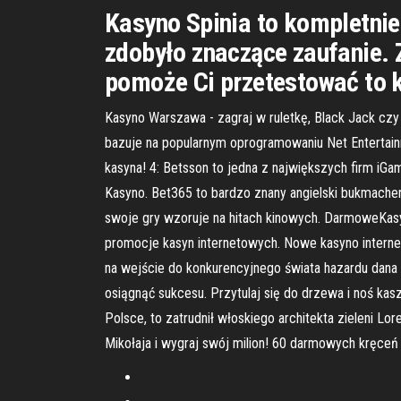
Kasyno Spinia to kompletnie
zdobyło znaczące zaufanie. 
pomoże Ci przetestować to 
Kasyno Warszawa - zagraj w ruletkę, Black Jack czy
bazuje na popularnym oprogramowaniu Net Entertai
kasyna! 4: Betsson to jedna z największych firm iG
Kasyno. Bet365 to bardzo znany angielski bukmacher,
swoje gry wzoruje na hitach kinowych. DarmoweKasy
promocje kasyn internetowych. Nowe kasyno internet
na wejście do konkurencyjnego świata hazardu dana
osiągnąć sukcesu. Przytulaj się do drzewa i noś ka
Polsce, to zatrudnił włoskiego architekta zieleni L
Mikołaja i wygraj swój milion! 60 darmowych kręc