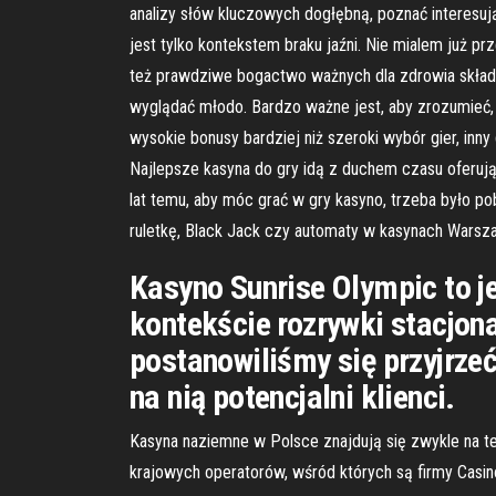
analizy słów kluczowych dogłębną, poznać interesuj
jest tylko kontekstem braku jaźni. Nie mialem już p
też prawdziwe bogactwo ważnych dla zdrowia składn
wyglądać młodo. Bardzo ważne jest, aby zrozumieć, 
wysokie bonusy bardziej niż szeroki wybór gier, in
Najlepsze kasyna do gry idą z duchem czasu oferują
lat temu, aby móc grać w gry kasyno, trzeba było p
ruletkę, Black Jack czy automaty w kasynach Warszaw
Kasyno Sunrise Olympic to j
kontekście rozrywki stacjona
postanowiliśmy się przyjrzeć
na nią potencjalni klienci.
Kasyna naziemne w Polsce znajdują się zwykle na te
krajowych operatorów, wśród których są firmy Casino