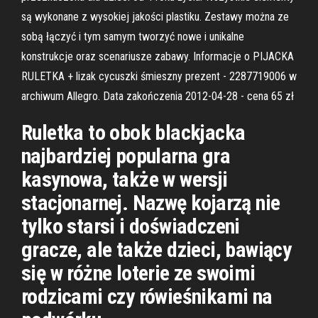
są wykonane z wysokiej jakości plastiku. Zestawy można ze
sobą łączyć i tym samym tworzyć nowe i unikalne
konstrukcje oraz scenariusze zabawy. Informacje o PIJACKA
RULETKA + lizak cycuszki śmieszny prezent - 2287719006 w
archiwum Allegro. Data zakończenia 2012-04-28 - cena 65 zł
Ruletka to obok blackjacka
najbardziej popularna gra
kasynowa, także w wersji
stacjonarnej. Nazwę kojarzą nie
tylko starsi i doświadczeni
gracze, ale także dzieci, bawiący
się w różne loterie ze swoimi
rodzicami czy rówieśnikami na