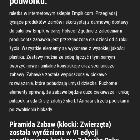
podwórku.
ruletka w internetowym sklepie Empik.com. Przeglądaj
tysiące produktów, zamów i skorzystaj z darmowej dostawy
do salonów Empik w całej Polsce! Zgodnie z zaleceniami
producenta zabawka jest przeznaczona dla dzieci od 4 roku
życia. Wszystkie elementy są wykonane z wysokiej jakości
plastiku. Zestawy można ze sobą łączyć i tym samym
tworzyć nowe i unikalne konstrukcje oraz scenariusze
zabawy. Zabawka została wyposażona w ciekawe
rozwiązania, które pobudzają umysł dziecka. Ruchome
elementy sprawią, że zabawa będzie dużo ciekawsza - unikaj
pułapek, a uda Ci się zdobyć skarb! Armata strzela pociskami
po zwolnieniu blokady.
Piramida Zabaw (klocki: Zwierzęta)
została wyróżniona w VI edycji