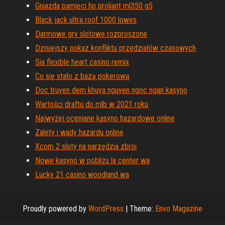
Gniazda pamięci hp proliant ml350 g5
Black jack ultra roof 1000 lowes
Darmowe gry slotowe rozproszone
Dzisiejszy pokaz konfliktu przedziałów czasowych
Sia flexible heart casino remix
Co się stało z bazą pokerową
Doc truyen dem khuya nguyen ngoc ngan kasyno
Wartości draftu do mlb w 2021 roku
Najwyżej oceniane kasyno hazardowe online
Zalety i wady hazardu online
Xcom 2 sloty na narzędzia zbroi
Nowe kasyno w pobliżu la center wa
Lucky 21 casino woodland wa
Proudly powered by
WordPress
|
Theme:
Envo Magazine